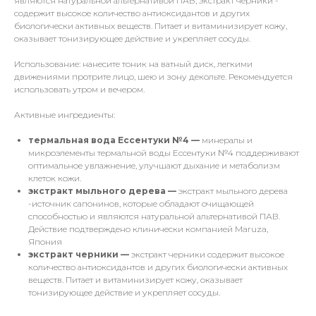
являются натуральной альтернативой ПАВ; экстракт черники -
содержит высокое количество антиоксидантов и других
биологически активных веществ. Питает и витаминизирует кожу,
оказывает тонизирующее действие и укрепляет сосуды.
Использование: нанесите тоник на ватный диск, легкими
движениями протрите лицо, шею и зону декольте. Рекомендуется
использовать утром и вечером.
Активные ингредиенты:
термальная вода Ессентуки №4 —
минералы и
микроэлементы термальной воды Ессентуки №4 поддерживают
оптимальное увлажнение, улучшают дыхание и метаболизм
клеток кожи.
экстракт мыльного дерева —
экстракт мыльного дерева
-источник сапонинов, которые обладают очищающей
способностью и являются натуральной альтернативой ПАВ.
Действие подтверждено клинически компанией Maruza,
Япония
экстракт черники —
экстракт черники содержит высокое
количество антиоксидантов и других биологически активных
веществ. Питает и витаминизирует кожу, оказывает
тонизирующее действие и укрепляет сосуды.