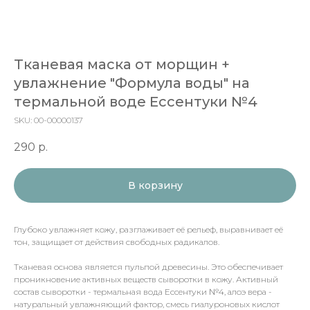
Тканевая маска от морщин +
увлажнение "Формула воды" на
термальной воде Ессентуки №4
SKU:
00-00000137
290
р.
В корзину
Глубоко увлажняет кожу, разглаживает её рельеф, выравнивает её
тон, защищает от действия свободных радикалов.
Тканевая основа является пульпой древесины. Это обеспечивает
проникновение активных веществ сыворотки в кожу. Активный
состав сыворотки - термальная вода Ессентуки №4, алоэ вера -
натуральный увлажняющий фактор, смесь гиалуроновых кислот