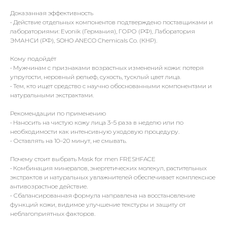
Доказанная эффективность
•⁠ ⁠Действие отдельных компонентов подтверждено поставщиками и
лабораториями: Evonik (Германия), ГОРО (РФ), Лаборатория
ЭМАНСИ (РФ), SOHO ANECO Chemicals Co. (КНР).
Кому подойдёт
•⁠ ⁠Мужчинам с признаками возрастных изменений кожи: потеря
упругости, неровный рельеф, сухость, тусклый цвет лица.
•⁠ ⁠Тем, кто ищет средство с научно обоснованными компонентами и
натуральными экстрактами.
Рекомендации по применению
•⁠ ⁠Наносить на чистую кожу лица 3–5 раза в неделю или по
необходимости как интенсивную уходовую процедуру.
•⁠ ⁠Оставлять на 10–20 минут, не смывать.
Почему стоит выбрать Mask for men FRESHFACE
•⁠ ⁠Комбинация минералов, энергетических молекул, растительных
экстрактов и натуральных увлажнителей обеспечивает комплексное
антивозрастное действие.
•⁠ ⁠Сбалансированная формула направлена на восстановление
функций кожи, видимое улучшение текстуры и защиту от
неблагоприятных факторов.