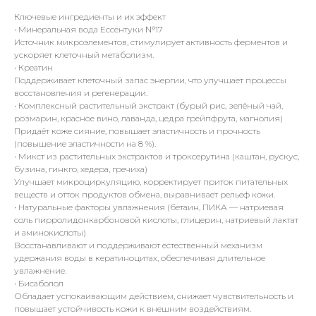
Ключевые ингредиенты и их эффект
•⁠ ⁠Минеральная вода Ессентуки №17
Источник микроэлементов, стимулирует активность ферментов и
ускоряет клеточный метаболизм.
•⁠ ⁠Креатин
Поддерживает клеточный запас энергии, что улучшает процессы
восстановления и регенерации.
•⁠ ⁠Комплексный растительный экстракт (бурый рис, зелёный чай,
розмарин, красное вино, лаванда, цедра грейпфрута, магнолия)
Придаёт коже сияние, повышает эластичность и прочность
(повышение эластичности на 8 %).
•⁠ ⁠Микст из растительных экстрактов и троксерутина (каштан, рускус,
бузина, гинкго, хедера, гречиха)
Улучшает микроциркуляцию, корректирует приток питательных
веществ и отток продуктов обмена, выравнивает рельеф кожи.
•⁠ ⁠Натуральные факторы увлажнения (бетаин, ПИКА — натриевая
соль пирролидонкарбоновой кислоты, глицерин, натриевый лактат
и аминокислоты)
Восстанавливают и поддерживают естественный механизм
удержания воды в кератиноцитах, обеспечивая длительное
увлажнение.
•⁠ ⁠Бисаболол
Обладает успокаивающим действием, снижает чувствительность и
повышает устойчивость кожи к внешним воздействиям.