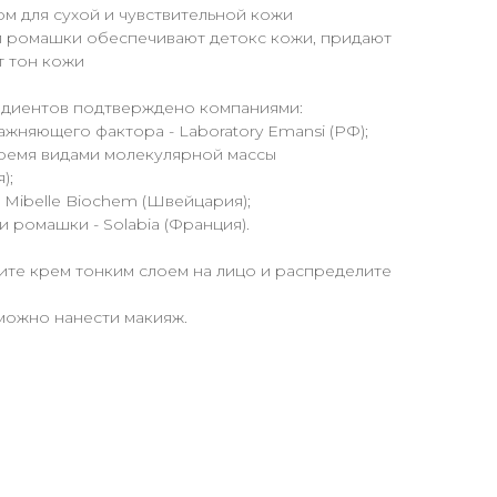
м для сухой и чувствительной кожи
 и ромашки обеспечивают детокс кожи, придают
т тон кожи
едиентов подтверждено компаниями:
ажняющего фактора - Laboratory Emansi (РФ);
тремя видами молекулярной массы
);
- Mibelle Biochem (Швейцария);
и ромашки - Solabia (Франция).
ите крем тонким слоем на лицо и распределите
можно нанести макияж.