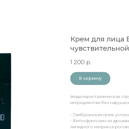
Крем для лица E
чувствительной
1 200
р.
В корзину
Жидкокристаллическая стр
ингредиентам без нарушени
• Тамбуканская грязь успок
• Фитосфингозин из дрожже
липидного матрикса рогово