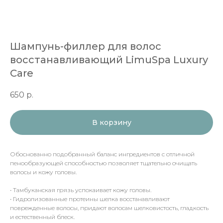
Шампунь-филлер для волос
восстанавливающий LimuSpa Luxury
Care
650
р.
В корзину
Обоснованно подобранный баланс ингредиентов с отличной
пенообразующей способностью позволяет тщательно очищать
волосы и кожу головы.
• Тамбуканская грязь успокаивает кожу головы.
• Гидролизованные протеины шелка восстанавливают
поврежденные волосы, придают волосам шелковистость, гладкость
и естественный блеск.