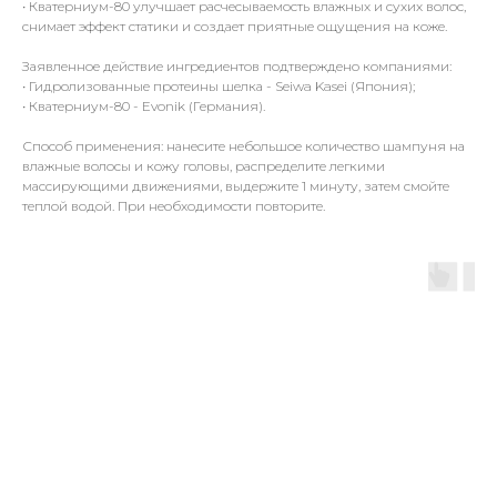
• Кватерниум-80 улучшает расчесываемость влажных и сухих волос,
снимает эффект статики и создает приятные ощущения на коже.
Заявленное действие ингредиентов подтверждено компаниями:
• Гидролизованные протеины шелка - Seiwa Kasei (Япония);
• Кватерниум-80 - Evonik (Германия).
Способ применения: нанесите небольшое количество шампуня на
влажные волосы и кожу головы, распределите легкими
массирующими движениями, выдержите 1 минуту, затем смойте
теплой водой. При необходимости повторите.