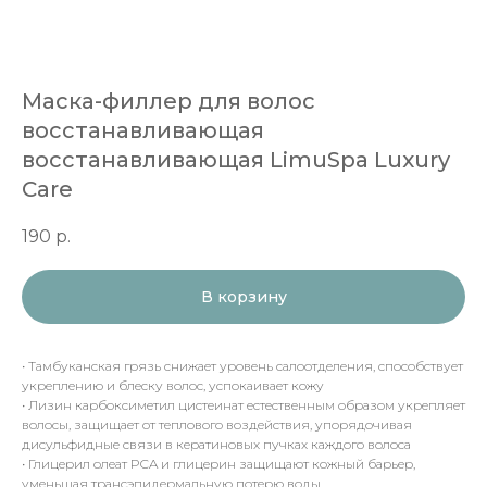
Маска-филлер для волос
восстанавливающая
восстанавливающая LimuSpa Luxury
Care
190
р.
В корзину
• Тамбуканская грязь снижает уровень салоотделения, способствует
укреплению и блеску волос, успокаивает кожу
• Лизин карбоксиметил цистеинат естественным образом укрепляет
волосы, защищает от теплового воздействия, упорядочивая
дисульфидные связи в кератиновых пучках каждого волоса
• Глицерил олеат PCA и глицерин защищают кожный барьер,
уменьшая трансэпидермальную потерю воды