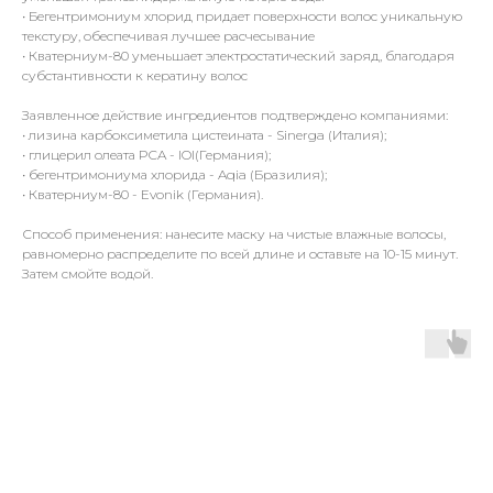
• Бегентримониум хлорид придает поверхности волос уникальную
текстуру, обеспечивая лучшее расчесывание
• Кватерниум-80 уменьшает электростатический заряд, благодаря
субстантивности к кератину волос
Заявленное действие ингредиентов подтверждено компаниями:
• лизина карбоксиметила цистеината - Sinerga (Италия);
• глицерил олеата PCA - IOI(Германия);
• бегентримониума хлорида - Aqia (Бразилия);
• Кватерниум-80 - Evonik (Германия).
Способ применения: нанесите маску на чистые влажные волосы,
равномерно распределите по всей длине и оставьте на 10-15 минут.
Затем смойте водой.